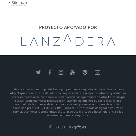
Sitemap
PROYECTO APOYADO POR
Todas las marcas, webs, productos, logos y empresas registradas no pertenecientes a
okgift
que aparecen en este sitio son propiedad de sus respectivos dueños y no tienen
okgift
necesariamente relación comercial, están asociadas o pertenecen a
, por lo que
quedan completamente reservados en favor de los mismos sus derechos. El uso
realizado de las marcas de terceros en esta web pretende ser un uso descriptivo
amparado por el art. 37 LM (14.1.c RMUE) con el único efecto de designar productos o
servicios como correspondientes al titular de esa marca o de hacer referencia a los
mismos de manera inequívoca.
© 2026
okgift.es