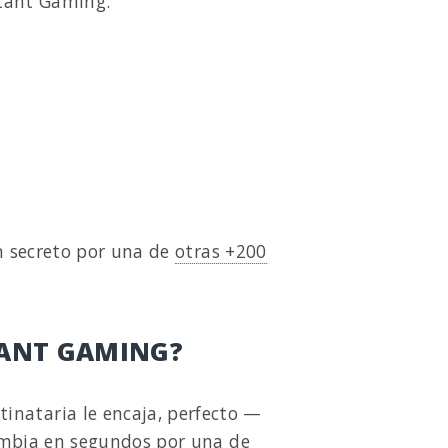
stant Gaming.
en secreto por una de
otras +200
STANT GAMING?
stinataria le encaja, perfecto —
cambia en segundos por una de