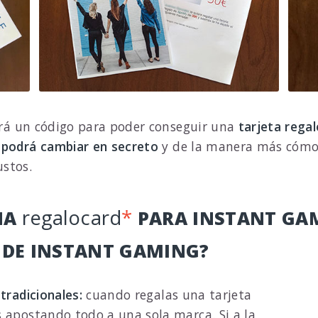
birá un código para poder conseguir una
tarjeta rega
 podrá cambiar en secreto
y de la manera más cómoda
ustos.
regalocard
*
NA
PARA INSTANT GAM
 DE INSTANT GAMING?
tradicionales:
cuando regalas una tarjeta
s apostando todo a una sola marca. Si a la