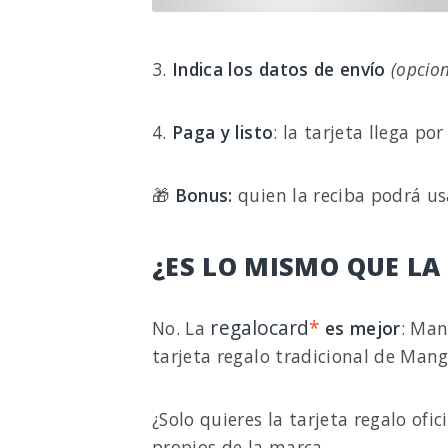
3.
Indica los datos de envío
(opcio
4.
Paga y listo
: la tarjeta llega po
🎁
Bonus:
quien la reciba podrá us
¿ES LO MISMO QUE LA
regalocard
*
No. La
es mejor
: Man
tarjeta regalo tradicional de Man
¿Solo quieres la tarjeta regalo of
propios de la marca.