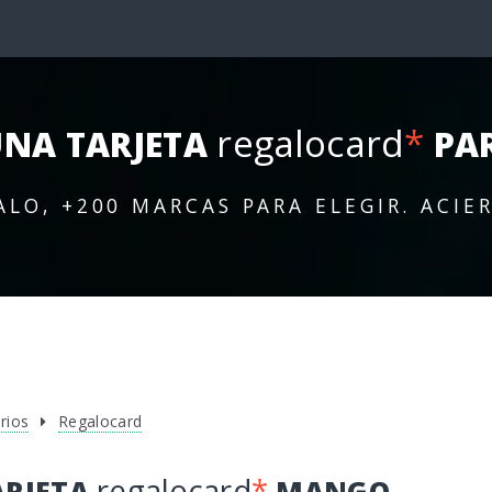
regalocard
*
NA TARJETA
PA
ALO, +200 MARCAS PARA ELEGIR. ACIE
rios
Regalocard
regalocard
*
ARJETA
MANGO