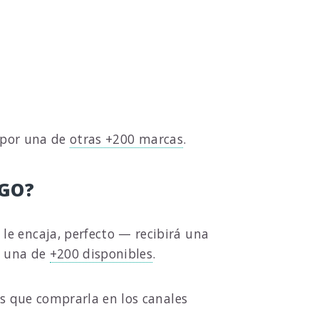
o por una de
otras +200 marcas
.
NGO?
 le encaja, perfecto — recibirá una
r una de
+200 disponibles
.
ás que comprarla en los canales