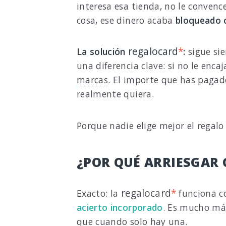
interesa esa tienda, no le conven
cosa, ese dinero acaba
bloqueado o
regalocard
*
La solución
:
sigue si
una diferencia clave: si no le enca
marcas
. El importe que has paga
realmente quiera.
Porque nadie elige mejor el regalo
¿POR QUÉ ARRIESGAR
regalocard
*
Exacto: la
funciona c
acierto incorporado
. Es mucho má
que cuando solo hay una.