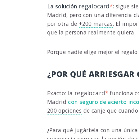
regalocard
*
La solución
:
sigue si
Madrid, pero con una diferencia cla
por otra de
+200 marcas
. El impo
que la persona realmente quiera.
Porque nadie elige mejor el regalo
¿POR QUÉ ARRIESGAR
regalocard
*
Exacto: la
funciona c
Madrid
con seguro de acierto inc
200 opciones
de canje que cuando 
¿Para qué jugártela con una única
sugerencia pero con la opción de 