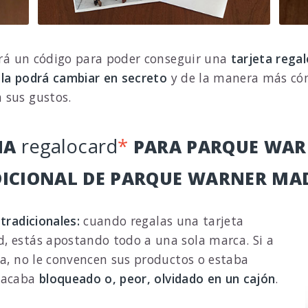
birá un código para poder conseguir una
tarjeta rega
,
la podrá cambiar en secreto
y de la manera más cóm
 sus gustos.
regalocard
*
NA
PARA PARQUE WAR
DICIONAL DE PARQUE WARNER MA
tradicionales:
cuando regalas una tarjeta
, estás apostando todo a una sola marca. Si a
da, no le convencen sus productos o estaba
o acaba
bloqueado o, peor, olvidado en un cajón
.