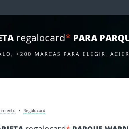
regalocard
*
ETA
PARA PARQ
ALO, +200 MARCAS PARA ELEGIR. ACIE
nimiento
Regalocard
regalocard
*
ARJETA
PARQUE WARN