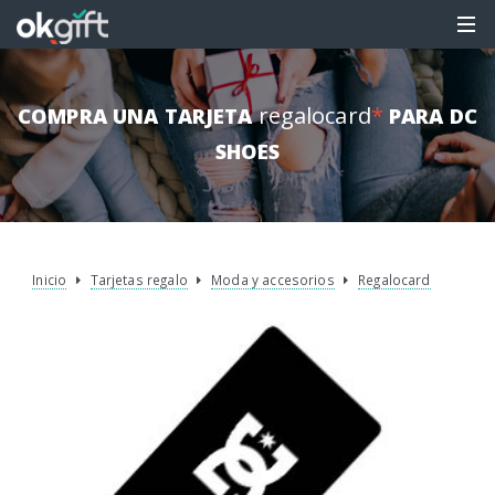
regalocard
*
COMPRA UNA TARJETA
PARA DC
SHOES
Inicio
Tarjetas regalo
Moda y accesorios
Regalocard