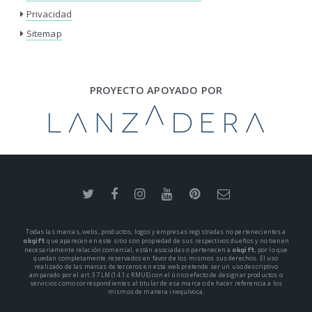
Privacidad
Sitemap
PROYECTO APOYADO POR
Todas las marcas, webs, productos, logos y empresas registradas no pertenecientes a
okgift
que aparecen en este sitio son propiedad de sus respectivos dueños y no tienen
okgift
necesariamente relación comercial, están asociadas o pertenecen a
, por lo que
quedan completamente reservados en favor de los mismos sus derechos. El uso
realizado de las marcas de terceros en esta web pretende ser un uso descriptivo
amparado por el art. 37 LM (14.1.c RMUE) con el único efecto de designar productos o
servicios como correspondientes al titular de esa marca o de hacer referencia a los
mismos de manera inequívoca.