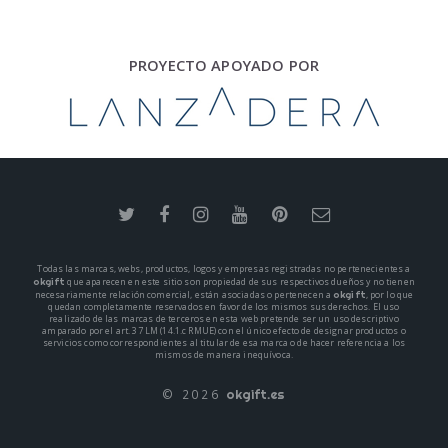
PROYECTO APOYADO POR
Todas las marcas, webs, productos, logos y empresas registradas no pertenecientes a
okgift
que aparecen en este sitio son propiedad de sus respectivos dueños y no tienen
okgift
necesariamente relación comercial, están asociadas o pertenecen a
, por lo que
quedan completamente reservados en favor de los mismos sus derechos. El uso
realizado de las marcas de terceros en esta web pretende ser un uso descriptivo
amparado por el art. 37 LM (14.1.c RMUE) con el único efecto de designar productos o
servicios como correspondientes al titular de esa marca o de hacer referencia a los
mismos de manera inequívoca.
© 2026
okgift.es