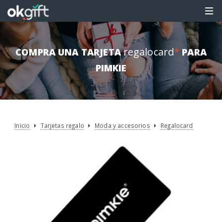
regalocard
*
COMPRA UNA TARJETA
PARA
PIMKIE
Inicio
Tarjetas regalo
Moda y accesorios
Regalocard